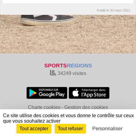
Publié le
30 mars 2021
SPORTS
REGIONS
34249
visites
Charte cookies
Gestion des cookies
Informations légales
Signaler un contenu inapproprié
Ce site utilise des cookies et vous donne le contrôle sur ceux
que vous souhaitez activer
Tout accepter
Tout refuser
Personnaliser
Envie de participer ?
Connexion